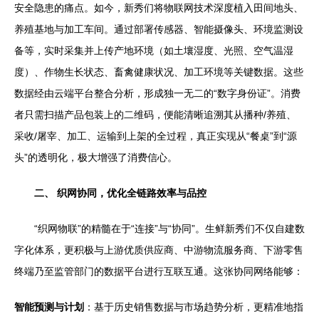
安全隐患的痛点。如今，新秀们将物联网技术深度植入田间地头、
养殖基地与加工车间。通过部署传感器、智能摄像头、环境监测设
备等，实时采集并上传产地环境（如土壤湿度、光照、空气温湿
度）、作物生长状态、畜禽健康状况、加工环境等关键数据。这些
数据经由云端平台整合分析，形成独一无二的“数字身份证”。消费
者只需扫描产品包装上的二维码，便能清晰追溯其从播种/养殖、
采收/屠宰、加工、运输到上架的全过程，真正实现从“餐桌”到“源
头”的透明化，极大增强了消费信心。
二、 织网协同，优化全链路效率与品控
“织网物联”的精髓在于“连接”与“协同”。生鲜新秀们不仅自建数
字化体系，更积极与上游优质供应商、中游物流服务商、下游零售
终端乃至监管部门的数据平台进行互联互通。这张协同网络能够：
智能预测与计划
：基于历史销售数据与市场趋势分析，更精准地指